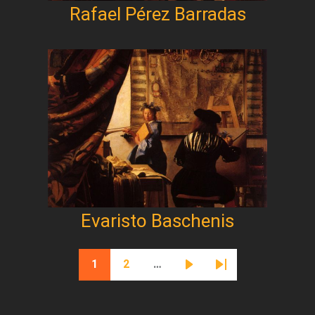
Rafael Pérez Barradas
Evaristo Baschenis
Paginación
1
2
…
Página actual
Página
Siguiente página
Última página