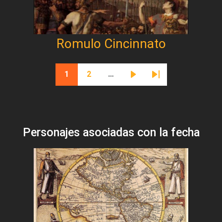
Romulo Cincinnato
Paginación
1
2
…
Página actual
Página
Siguiente página
Última página
Personajes asociadas con la fecha