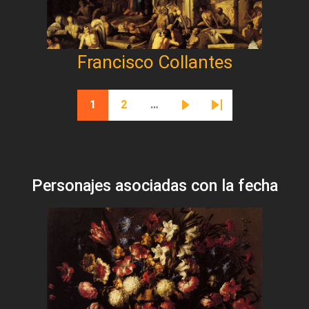
Francisco Collantes
Paginación
1
2
…
Página actual
Página
Siguiente página
Última página
Personajes asociadas con la fecha