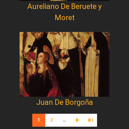
Aureliano De Beruete y
Moret
Juan De Borgoña
Paginación
1
2
…
Página actual
Página
Siguiente página
Última página