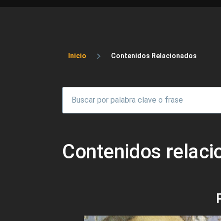
Sobrescribir enlaces 
Inicio
Contenidos Relacionados
Contenidos relac