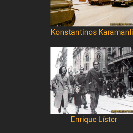
Konstantinos Karamanl
Enrique Líster