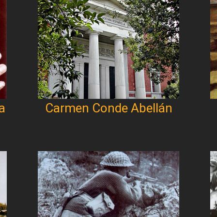
a
Carmen Conde Abellán