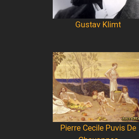
Gustav Klimt
Pierre Cecile Puvis De