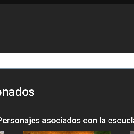
de ayuda a la navegación
ionados
Personajes asociados con la escuel