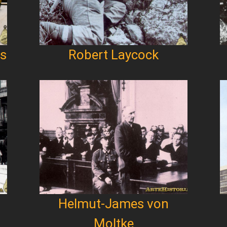
is
Robert Laycock
Helmut-James von
Moltke