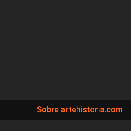
Paginación
Sobre artehistoria.com
Para ponerte en contacto con nosotros, escrí