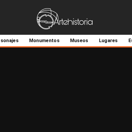
ncipal
rsonajes
Monumentos
Museos
Lugares
E