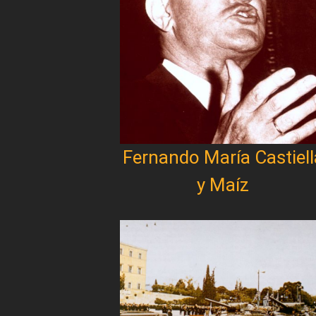
Fernando María Castiell
y Maíz