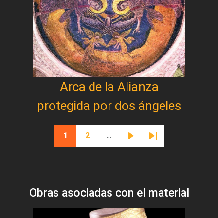
Arca de la Alianza
protegida por dos ángeles
Paginación
1
2
…
Página actual
Página
Siguiente página
Última página
Obras asociadas con el material