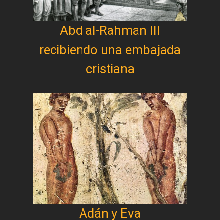
Abd al-Rahman III
recibiendo una embajada
cristiana
Adán y Eva