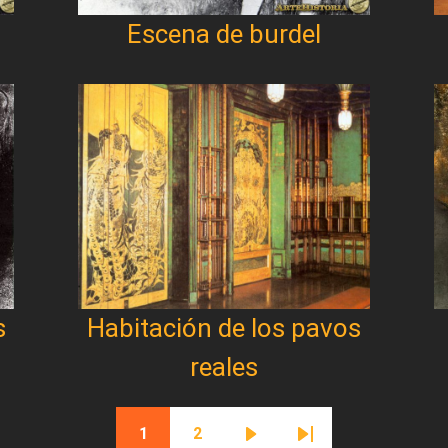
Escena de burdel
s
Habitación de los pavos
reales
1
2
Página actual
Página
Siguiente página
Última página