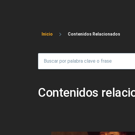
Sobrescribir enlaces 
Inicio
Contenidos Relacionados
Contenidos relac