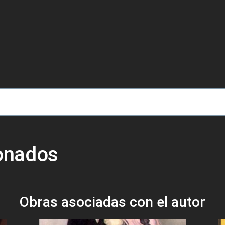
de ayuda a la navegación
ionados
Obras asociadas con el autor