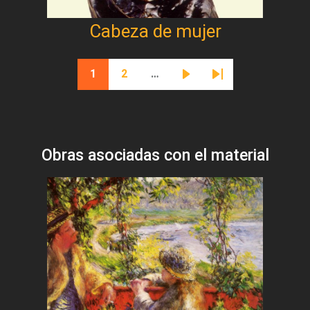
Cabeza de mujer
Paginación
1
2
…
Página actual
Página
Siguiente página
Última página
Obras asociadas con el material