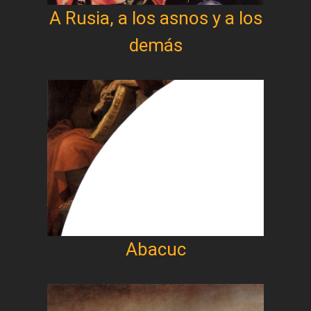
A Rusia, a los asnos y a los
demás
Abacuc