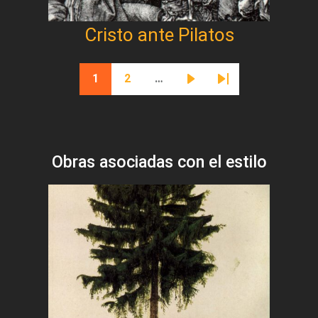
Cristo ante Pilatos
Paginación
1
2
…
Página actual
Página
Siguiente página
Última página
Obras asociadas con el estilo