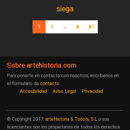
siega
Paginación
1
2
…
Página actual
Página
Siguiente página
Última página
Sobre artehistoria.com
Para ponerte en contacto con nosotros, escríbenos en
el formulario de
contacto
Accesibilidad
Aviso Legal
Privacidad
© Copyright 2017.
arteHistoria
&
Toools, S.L
o sus
licenciantes son los propietarios de todos los derechos