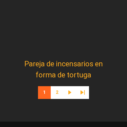
Pareja de incensarios en
forma de tortuga
Paginación
1
2
Página actual
Página
Siguiente página
Última página