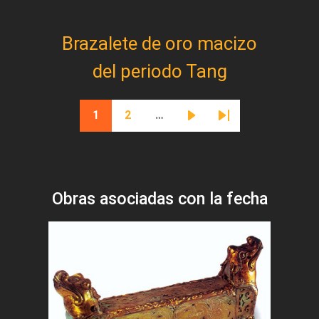
Brazalete de oro macizo
del periodo Tang
Paginación
1
2
…
Página actual
Página
Siguiente página
Última página
Obras asociadas con la fecha