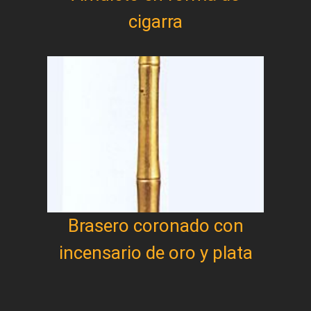
cigarra
Brasero coronado con
incensario de oro y plata