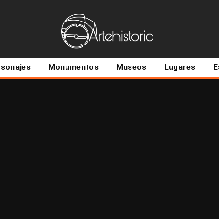
ncipal
rsonajes
Monumentos
Museos
Lugares
E