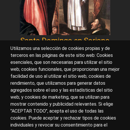
Santo Domingo en Soriano
Utilizamos una selección de cookies propias y de
terceros en las páginas de este sitio web: Cookies
esenciales, que son necesarias para utilizar el sitio
Sobre artehistoria.com
web; cookies funcionales, que proporcionan una mejor
facilidad de uso al utilizar el sitio web; cookies de
Para ponerte en contacto con nosotros, escríbenos en
rendimiento, que utilizamos para generar datos
el formulario de
contacto
agregados sobre el uso y las estadísticas del sitio
Accesibilidad
Aviso Legal
Privacidad
web; y cookies de marketing, que se utilizan para
mostrar contenido y publicidad relevantes. Si elige
"ACEPTAR TODO", acepta el uso de todas las
cookies. Puede aceptar y rechazar tipos de cookies
© Copyright 2017.
arteHistoria
&
Toools, S.L
o sus
individuales y revocar su consentimiento para el
licenciantes son los propietarios de todos los derechos