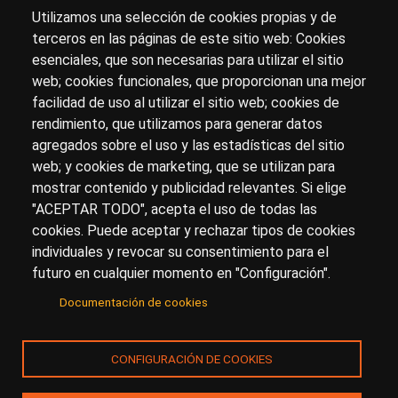
Utilizamos una selección de cookies propias y de
terceros en las páginas de este sitio web: Cookies
esenciales, que son necesarias para utilizar el sitio
Sobre artehistoria.com
web; cookies funcionales, que proporcionan una mejor
facilidad de uso al utilizar el sitio web; cookies de
Para ponerte en contacto con nosotros, escríbenos en
rendimiento, que utilizamos para generar datos
el formulario de
contacto
agregados sobre el uso y las estadísticas del sitio
Accesibilidad
Aviso Legal
Privacidad
web; y cookies de marketing, que se utilizan para
mostrar contenido y publicidad relevantes. Si elige
"ACEPTAR TODO", acepta el uso de todas las
cookies. Puede aceptar y rechazar tipos de cookies
© Copyright 2017.
arteHistoria
&
Toools, S.L
o sus
individuales y revocar su consentimiento para el
licenciantes son los propietarios de todos los derechos
futuro en cualquier momento en "Configuración".
de propiedad intelectual e industrial de:
Documentación de cookies
(a) este sitio web publicado bajo el dominio
artehistoria.com
(b) todo el material publicado en artehistoria.com
CONFIGURACIÓN DE COOKIES
(incluyendo, sin limitación, textos, imágenes, fotografías,
dibujos, música, marcas o logotipos, estructura y diseño
de la composición de cada una de las páginas