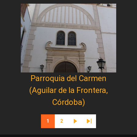
Parroquia del Carmen
(Aguilar de la Frontera,
Córdoba)
Paginación
1
2
Página actual
Página
Siguiente página
Última página