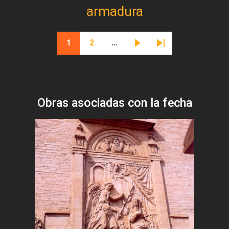
armadura
Paginación
1
2
…
Página actual
Página
Siguiente página
Última página
Obras asociadas con la fecha