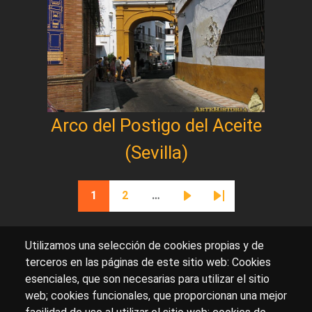
Arco del Postigo del Aceite
(Sevilla)
Paginación
1
2
…
Página actual
Página
Siguiente página
Última página
Utilizamos una selección de cookies propias y de
terceros en las páginas de este sitio web: Cookies
esenciales, que son necesarias para utilizar el sitio
Sobre artehistoria.com
web; cookies funcionales, que proporcionan una mejor