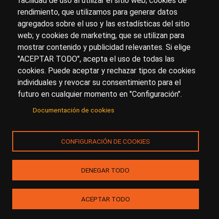
facilidad de uso al utilizar el sitio web; cookies de
Para ponerte en contacto con nosotros, escríbenos en
rendimiento, que utilizamos para generar datos
el formulario de
contacto
agregados sobre el uso y las estadísticas del sitio
Accesibilidad
Aviso Legal
Privacidad
web; y cookies de marketing, que se utilizan para
mostrar contenido y publicidad relevantes. Si elige
"ACEPTAR TODO", acepta el uso de todas las
cookies. Puede aceptar y rechazar tipos de cookies
© Copyright 2017.
arteHistoria
&
Toools, S.L
o sus
individuales y revocar su consentimiento para el
licenciantes son los propietarios de todos los derechos
futuro en cualquier momento en "Configuración".
de propiedad intelectual e industrial de:
Documentación de cookies
(a) este sitio web publicado bajo el dominio
artehistoria.com
(b) todo el material publicado en artehistoria.com
CONFIGURACIÓN DE COOKIES
(incluyendo, sin limitación, textos, imágenes, fotografías,
dibujos, música, marcas o logotipos, estructura y diseño
de la composición de cada una de las páginas
DENEGAR TODO
individuales que componen la totalidad del sitio,
combinaciones de colores, códigos fuentes de los
programas que generan la composición de las páginas,
software necesario para su funcionamiento, acceso y
ACEPTAR TODO
uso