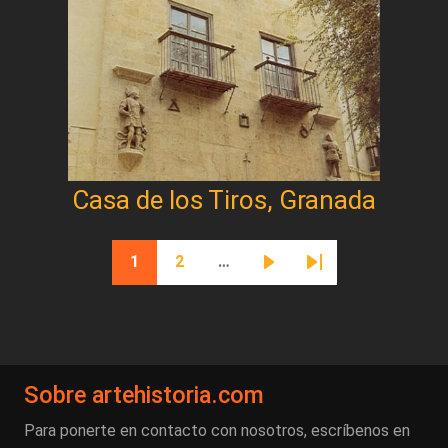
Casa de los Tiros, Granada
Paginación
1
2
…
Página actual
Página
Siguiente página
Última página
Sobre artehistoria.com
Para ponerte en contacto con nosotros, escríbenos en