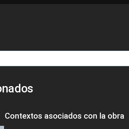
de ayuda a la navegación
ionados
Contextos asociados con la obra