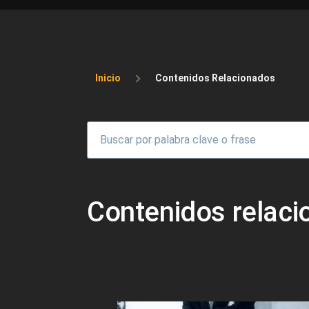
Sobrescribir enlaces 
Inicio
Contenidos Relacionados
Contenidos relac