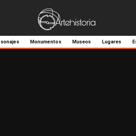
ncipal
rsonajes
Monumentos
Museos
Lugares
E