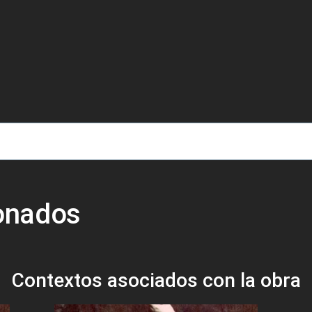
de ayuda a la navegación
ionados
Contextos asociados con la obra