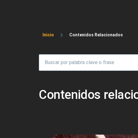
Sobrescribir enlaces 
Inicio
Contenidos Relacionados
Contenidos relac