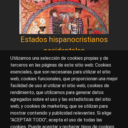
Estados hispanocristianos
occidentales
Utilizamos una selección de cookies propias y de
terceros en las páginas de este sitio web: Cookies
esenciales, que son necesarias para utilizar el sitio
Sobre artehistoria.com
web; cookies funcionales, que proporcionan una mejor
facilidad de uso al utilizar el sitio web; cookies de
Para ponerte en contacto con nosotros, escríbenos en
rendimiento, que utilizamos para generar datos
el formulario de
contacto
agregados sobre el uso y las estadísticas del sitio
Accesibilidad
Aviso Legal
Privacidad
web; y cookies de marketing, que se utilizan para
mostrar contenido y publicidad relevantes. Si elige
"ACEPTAR TODO", acepta el uso de todas las
cookies. Puede aceptar y rechazar tipos de cookies