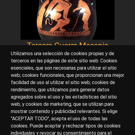
Tercera Guerra Mesenia
Utilizamos una selección de cookies propias y de
terceros en las páginas de este sitio web: Cookies
esenciales, que son necesarias para utilizar el sitio
Sobre artehistoria.com
web; cookies funcionales, que proporcionan una mejor
facilidad de uso al utilizar el sitio web; cookies de
Para ponerte en contacto con nosotros, escríbenos en
rendimiento, que utilizamos para generar datos
el formulario de
contacto
agregados sobre el uso y las estadísticas del sitio
Accesibilidad
Aviso Legal
Privacidad
web; y cookies de marketing, que se utilizan para
mostrar contenido y publicidad relevantes. Si elige
"ACEPTAR TODO", acepta el uso de todas las
cookies. Puede aceptar y rechazar tipos de cookies
© Copyright 2017.
arteHistoria
&
Toools, S.L
o sus
individuales y revocar su consentimiento para el