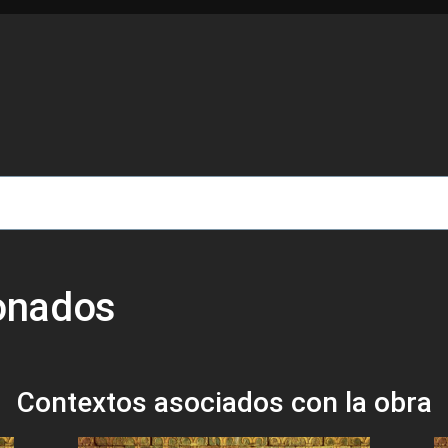
de ayuda a la navegación
ionados
Contextos asociados con la obra