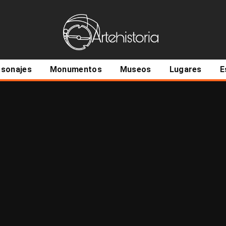
ncipal
rsonajes
Monumentos
Museos
Lugares
E