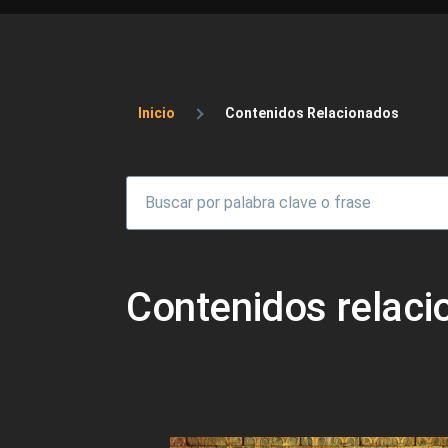
Sobrescribir enlaces 
Inicio
Contenidos Relacionados
Contenidos relac