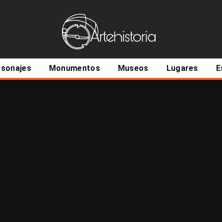
ncipal
rsonajes
Monumentos
Museos
Lugares
E