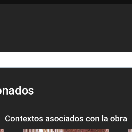
de ayuda a la navegación
ionados
Contextos asociados con la obra