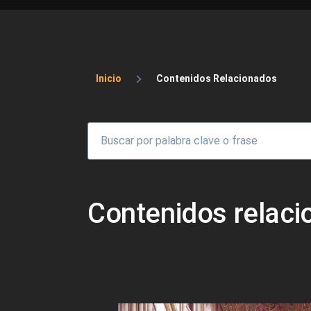
Sobrescribir enlaces 
Inicio
Contenidos Relacionados
Contenidos relac