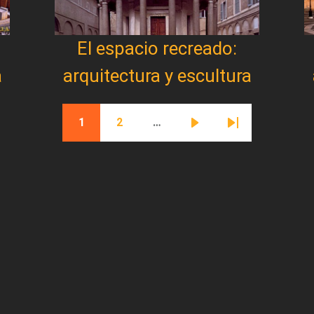
El espacio recreado:
a
arquitectura y escultura
1
2
…
Página actual
Página
Siguiente página
Última página