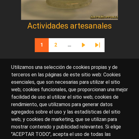
Actividades artesanales
Paginación
1
2
…
Página actual
Página
Siguiente página
Última página
Utilizamos una selección de cookies propias y de
terceros en las páginas de este sitio web: Cookies
esenciales, que son necesarias para utilizar el sitio
Sobre artehistoria.com
web; cookies funcionales, que proporcionan una mejor
facilidad de uso al utilizar el sitio web; cookies de
Para ponerte en contacto con nosotros, escríbenos en
rendimiento, que utilizamos para generar datos
el formulario de
contacto
agregados sobre el uso y las estadísticas del sitio
Accesibilidad
Aviso Legal
Privacidad
web; y cookies de marketing, que se utilizan para
mostrar contenido y publicidad relevantes. Si elige
"ACEPTAR TODO", acepta el uso de todas las