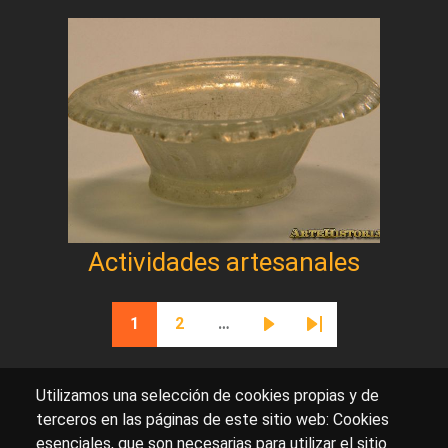
Actividades artesanales
Paginación
1
2
…
Página actual
Página
Siguiente página
Última página
Utilizamos una selección de cookies propias y de
terceros en las páginas de este sitio web: Cookies
esenciales, que son necesarias para utilizar el sitio