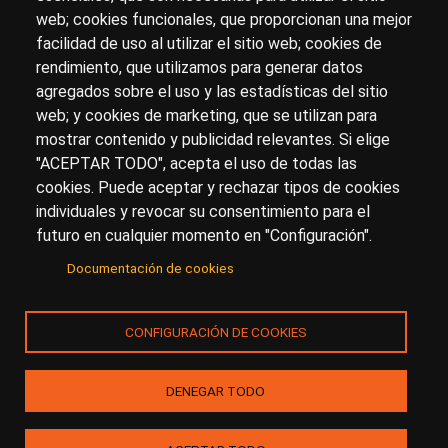
Sobre artehistoria.com
web; cookies funcionales, que proporcionan una mejor
facilidad de uso al utilizar el sitio web; cookies de
Para ponerte en contacto con nosotros, escríbenos en
rendimiento, que utilizamos para generar datos
el formulario de
contacto
agregados sobre el uso y las estadísticas del sitio
Accesibilidad
Aviso Legal
Privacidad
web; y cookies de marketing, que se utilizan para
mostrar contenido y publicidad relevantes. Si elige
"ACEPTAR TODO", acepta el uso de todas las
cookies. Puede aceptar y rechazar tipos de cookies
© Copyright 2017.
arteHistoria
&
Toools, S.L
o sus
individuales y revocar su consentimiento para el
licenciantes son los propietarios de todos los derechos
futuro en cualquier momento en "Configuración".
de propiedad intelectual e industrial de:
Documentación de cookies
(a) este sitio web publicado bajo el dominio
artehistoria.com
(b) todo el material publicado en artehistoria.com
CONFIGURACIÓN DE COOKIES
(incluyendo, sin limitación, textos, imágenes, fotografías,
dibujos, música, marcas o logotipos, estructura y diseño
de la composición de cada una de las páginas
DENEGAR TODO
individuales que componen la totalidad del sitio,
combinaciones de colores, códigos fuentes de los
programas que generan la composición de las páginas,