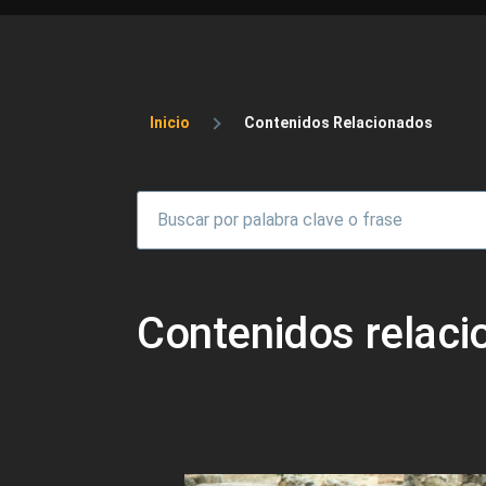
Sobrescribir enlaces 
Inicio
Contenidos Relacionados
Contenidos relac