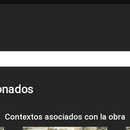
de ayuda a la navegación
ionados
Contextos asociados con la obra