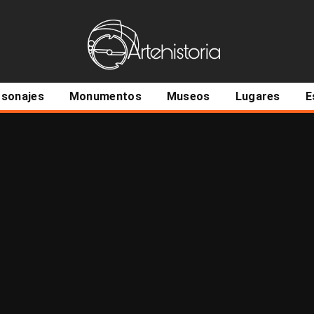
ncipal
rsonajes
Monumentos
Museos
Lugares
E