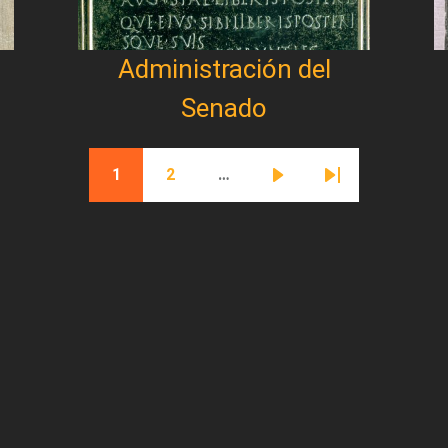
Administración del
Senado
1
2
…
Página actual
Página
Siguiente página
Última página