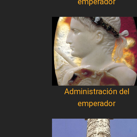
emperador
Administración del
emperador