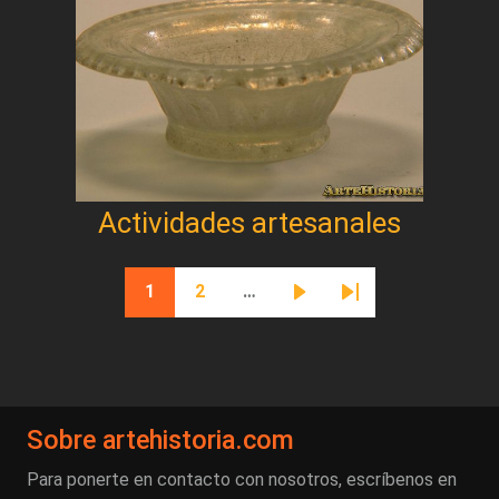
Actividades artesanales
Paginación
1
2
…
Página actual
Página
Siguiente página
Última página
Sobre artehistoria.com
Para ponerte en contacto con nosotros, escríbenos en