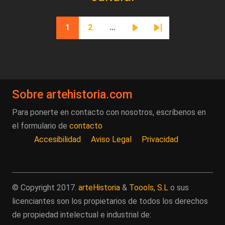
Paginación
1
2
…
Página actual
Página
Siguiente página
Última página
Sobre artehistoria.com
Para ponerte en contacto con nosotros, escríbenos en
el formulario de
contacto
Accesibilidad
Aviso Legal
Privacidad
© Copyright 2017.
arteHistoria
&
Toools, S.L
o sus
licenciantes son los propietarios de todos los derechos
de propiedad intelectual e industrial de: