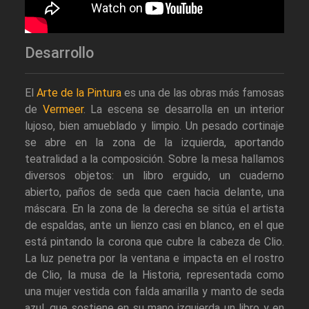
Desarrollo
El
Arte de la Pintura
es una de las obras más famosas
de
Vermeer
. La escena se desarrolla en un interior
lujoso, bien amueblado y limpio. Un pesado cortinaje
se abre en la zona de la izquierda, aportando
teatralidad a la composición. Sobre la mesa hallamos
diversos objetos: un libro erguido, un cuaderno
abierto, paños de seda que caen hacia delante, una
máscara. En la zona de la derecha se sitúa el artista
de espaldas, ante un lienzo casi en blanco, en el que
está pintando la corona que cubre la cabeza de Clio.
La luz penetra por la ventana e impacta en el rostro
de Clio, la musa de la Historia, representada como
una mujer vestida con falda amarilla y manto de seda
azul, que sostiene en su mano izquierda un libro y en