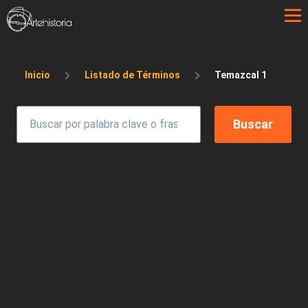
Pasar al contenido principal
Sobrescribir enlaces de ayuda a la 
Inicio
Listado de Términos
Temazcal 1