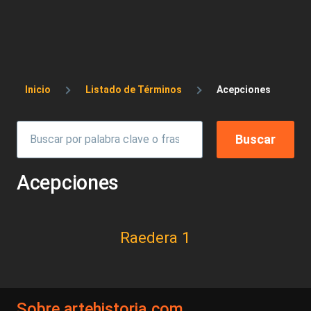
Sobrescribir enlaces de ayuda a la 
Inicio
Listado de Términos
Acepciones
Acepciones
Raedera 1
Sobre artehistoria.com