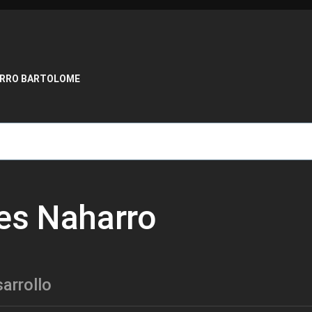
de ayuda a la navegación
RRO BARTOLOME
es Naharro
arrollo