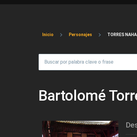
Sobrescribir enlaces 
Inicio
Personajes
TORRES NAHA
Bartolomé Torr
Des