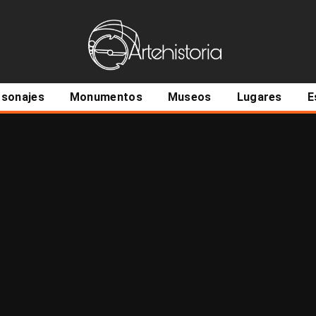
ncipal
rsonajes
Monumentos
Museos
Lugares
E