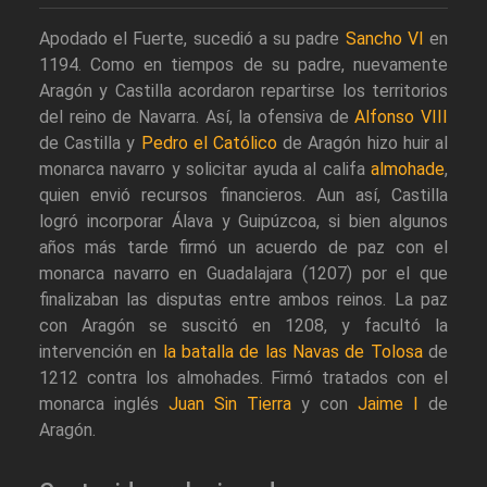
Apodado el Fuerte, sucedió a su padre
Sancho VI
en
1194. Como en tiempos de su padre, nuevamente
Aragón y Castilla acordaron repartirse los territorios
del reino de Navarra. Así, la ofensiva de
Alfonso VIII
de Castilla y
Pedro el Católico
de Aragón hizo huir al
monarca navarro y solicitar ayuda al califa
almohade
,
quien envió recursos financieros. Aun así, Castilla
logró incorporar Álava y Guipúzcoa, si bien algunos
años más tarde firmó un acuerdo de paz con el
monarca navarro en Guadalajara (1207) por el que
finalizaban las disputas entre ambos reinos. La paz
con Aragón se suscitó en 1208, y facultó la
intervención en
la batalla de las Navas de Tolosa
de
1212 contra los almohades. Firmó tratados con el
monarca inglés
Juan Sin Tierra
y con
Jaime I
de
Aragón.