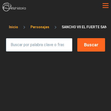
Pasar al contenido principal
Sobrescribir enlaces de ayuda a la 
Inicio
Personajes
SANCHO VII EL FUERTE SANCH