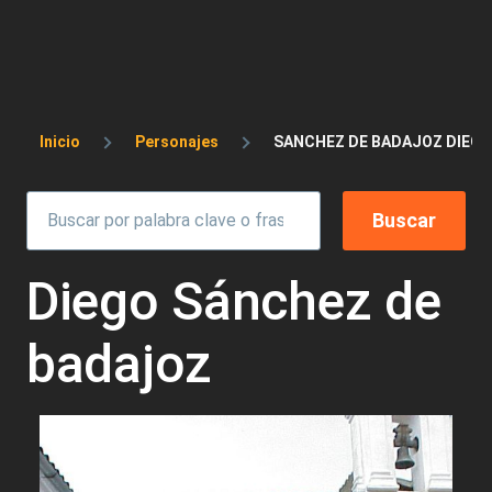
Sobrescribir enlaces de ayuda a la 
Inicio
Personajes
SANCHEZ DE BADAJOZ DIEGO
Diego Sánchez de
badajoz