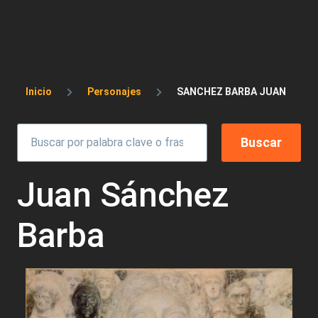
Sobrescribir enlaces de ayuda a la 
Inicio
Personajes
SANCHEZ BARBA JUAN
Juan Sánchez
Barba