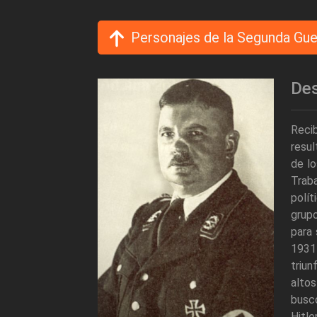
Personajes de la Segunda Gue
Des
Recib
resul
de lo
Traba
polít
grupo
para 
1931
triun
altos
buscó
Hitle