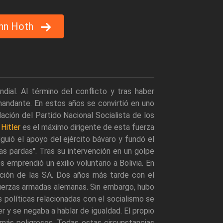
nn Hoth
dial. Al término del conflicto y tras haber
mandante. En estos años se convirtió en uno
dación del Partido Nacional Socialista de los
e
Hitler
es el máximo dirigente de esta fuerza
guió el apoyo del ejército bávaro y fundó el
s pardas". Tras su intervención en un golpe
s emprendió un exilio voluntario a Bolivia. En
cción de las SA. Dos años más tarde con el
 fuerzas armadas alemanas. Sin embargo, hubo
 políticas relacionadas con el socialismo se
r y se negaba a hablar de igualdad. El propio
 más peligrosos. Todas estas circunstancias