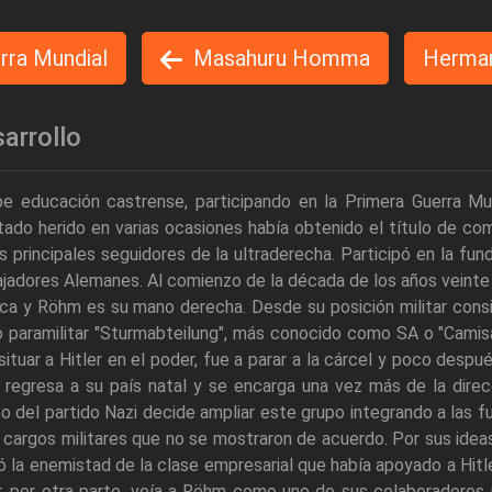
rra Mundial
Masahuru Homma
Herma
arrollo
e educación castrense, participando en la Primera Guerra Mun
tado herido en varias ocasiones había obtenido el título de co
s principales seguidores de la ultraderecha. Participó en la fun
jadores Alemanes. Al comienzo de la década de los años veint
ica y Röhm es su mano derecha. Desde su posición militar consi
 paramilitar "Sturmabteilung", más conocido como SA o "Camisa
situar a Hitler en el poder, fue a parar a la cárcel y poco despué
 regresa a su país natal y se encarga una vez más de la dire
fo del partido Nazi decide ampliar este grupo integrando a las
 cargos militares que no se mostraron de acuerdo. Por sus ideas
 la enemistad de la clase empresarial que había apoyado a Hitle
r, por otra parte, veía a Röhm como uno de sus colaboradores