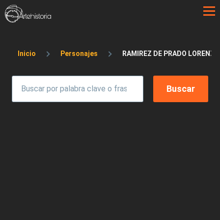
Pasar al contenido principal
Sobrescribir enlaces de ayuda a la 
Inicio
Personajes
RAMIREZ DE PRADO LORENZO