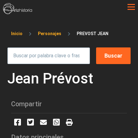
Pasar al contenido principal
Sobrescribir enlaces de ayuda a la 
Inicio
Personajes
PREVOST JEAN
Jean Prévost
Compartir
Datos principales