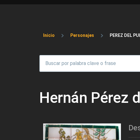
Sobrescribir enlaces 
Inicio
Personajes
PEREZ DEL P
Hernán Pérez d
Des