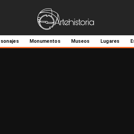
ncipal
rsonajes
Monumentos
Museos
Lugares
E