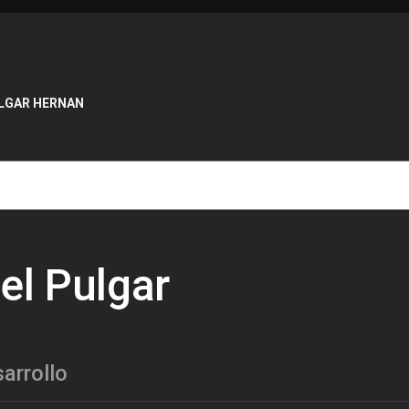
de ayuda a la navegación
ULGAR HERNAN
el Pulgar
arrollo