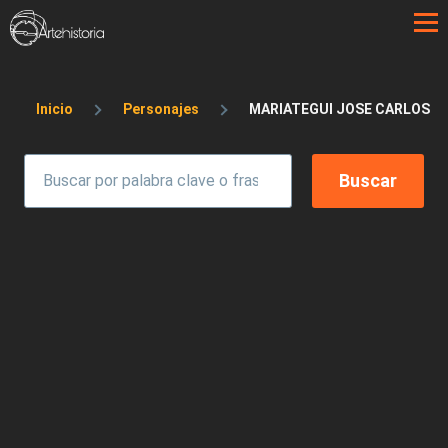
Pasar al contenido principal
Sobrescribir enlaces de ayuda a la 
Inicio
Personajes
MARIATEGUI JOSE CARLOS