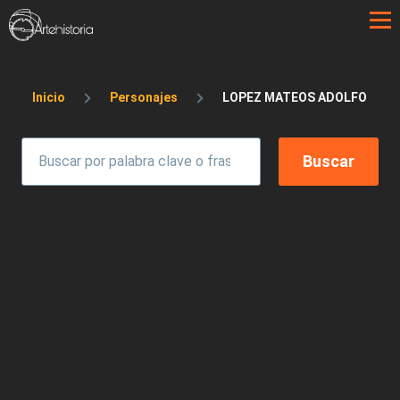
Pasar al contenido principal
Sobrescribir enlaces de ayuda a la 
Inicio
Personajes
LOPEZ MATEOS ADOLFO