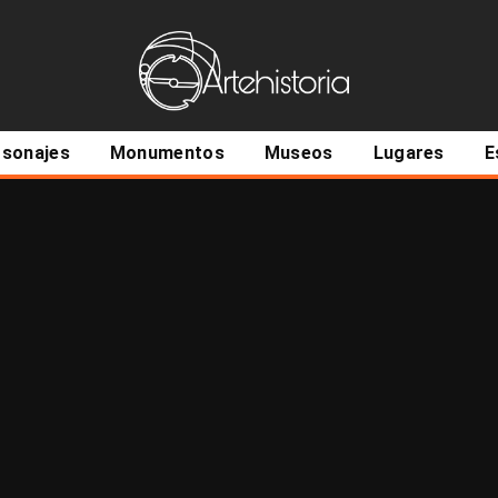
ncipal
rsonajes
Monumentos
Museos
Lugares
E