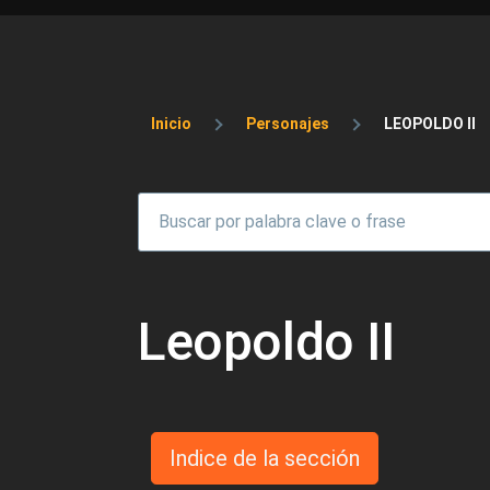
Sobrescribir enlaces 
Inicio
Personajes
LEOPOLDO II
Leopoldo II
Indice de la sección