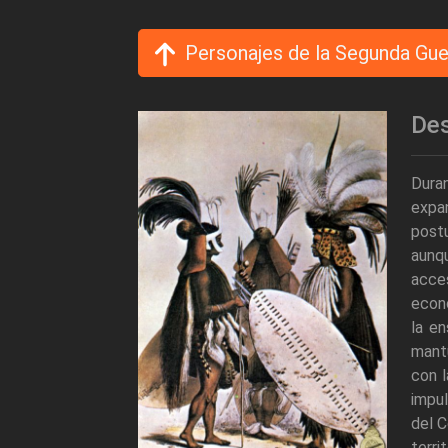
Personajes de la Segunda Gue
Des
Dura
expa
postu
aunqu
acces
econ
la en
mantu
con l
impul
del C
terri