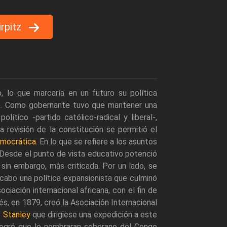
irpitz
 lo que marcaría en un futuro su política
65. Como gobernante tuvo que mantener una
ítico -partido católico-radical y liberal-,
 revisión de la constitución se permitió el
mocrática
. En lo que se refiere a los asuntos
 Desde el punto de vista educativo potenció
 sin embargo, más criticada. Por un lado, se
a cabo una política expansionista que culminó
ociación internacional africana, con el fin de
és, en 1879, creó la Asociación Internacional
. Stanley
que dirigiese una expedición a este
n logró que le nombraran soberano del Congo