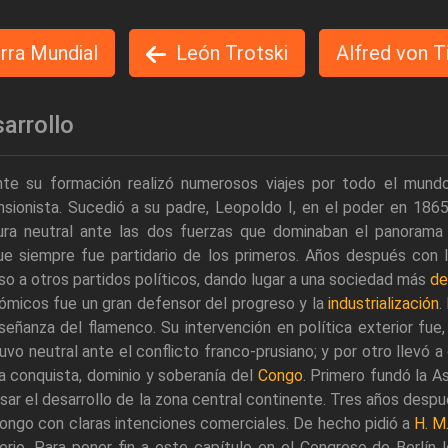
rra Mundial
León Trotski
Alfred von T
arrollo
nte su formación realizó numerosos viajes por todo el mundo,
nsionista. Sucedió a su padre, Leopoldo I, en el poder en 18
ra neutral ante las dos fuerzas que dominaban el panorama pol
e siempre fue partidario de los primeros. Años después con la
o a otros partidos políticos, dando lugar a una sociedad más
de
ómicos fue un gran defensor del progreso y la
industrialización
.
señanza del flamenco. Su intervención en política exterior fue,
vo neutral ante el conflicto franco-prusiano; y por otro llevó 
a conquista, dominio y soberanía del
Congo
. Primero fundó la As
sar el desarrollo de la zona central continente. Tres años despu
ongo con claras intenciones comerciales. De hecho pidió a
H. M
torio. Para poner fin a este capítulo en el Congreso de Berlí