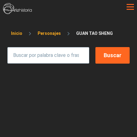
Pasar al contenido principal
Sobrescribir enlaces de ayuda a la 
Inicio
Personajes
GUAN TAO SHENG