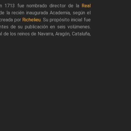
En 1713 fue nombrado director de la
Real
 de la recién inaugurada Academia, según el
creada por
Richelieu
. Su propósito inicial fue
ntes de su publicación en seis volúmenes.
l de los reinos de Navarra, Aragón, Cataluña,