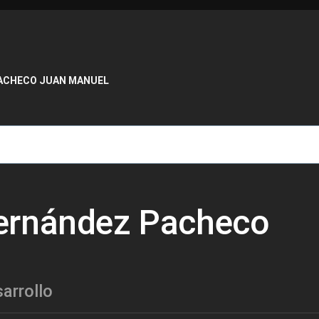
de ayuda a la navegación
ACHECO JUAN MANUEL
ernández Pacheco
arrollo