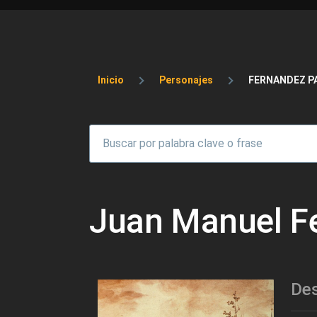
Sobrescribir enlaces 
Inicio
Personajes
FERNANDEZ P
Juan Manuel F
Des