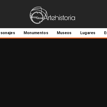
ncipal
rsonajes
Monumentos
Museos
Lugares
E