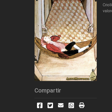
Criol
valor
Compartir