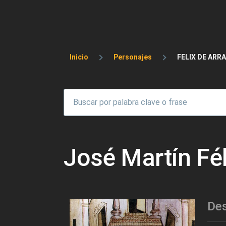
Sobrescribir enlaces 
Inicio
Personajes
FELIX DE ARR
José Martín Fél
Des