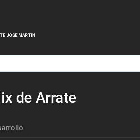
de ayuda a la navegación
ATE JOSE MARTIN
ix de Arrate
arrollo