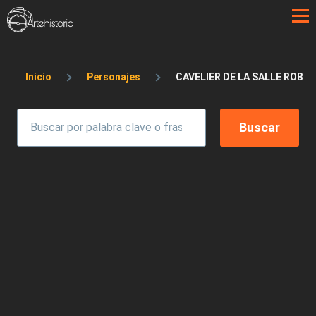
Pasar al contenido principal
Sobrescribir enlaces de ayuda a la 
Inicio
Personajes
CAVELIER DE LA SALLE ROBE