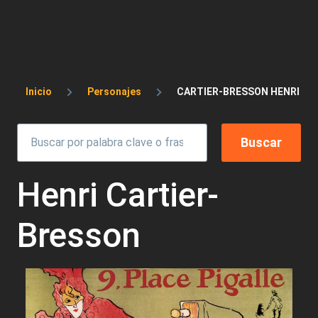
Sobrescribir enlaces de ayuda a la 
Inicio
Personajes
CARTIER-BRESSON HENRI
Henri Cartier-
Bresson