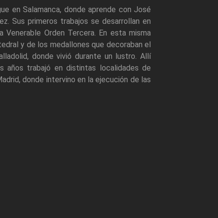
igue en Salamanca, donde aprende con José
ez. Sus primeros trabajos se desarrollan en
 la Venerable Orden Tercera. En esta misma
catedral y de los medallones que decoraban el
lladolid, donde vivió durante un lustro. Allí
os años trabajó en distintas localidades de
adrid, donde intervino en la ejecución de las