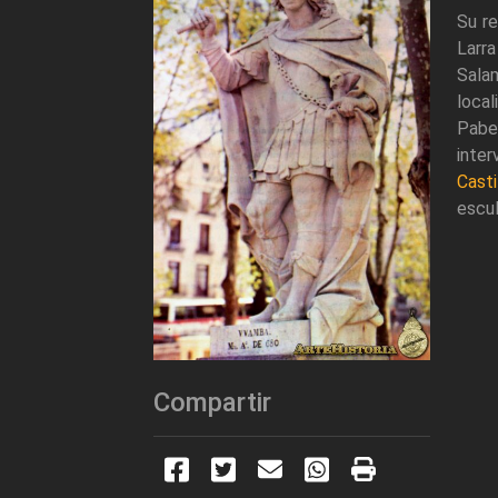
Su r
Larra
Sala
local
Pabe
inter
Casti
escul
Compartir