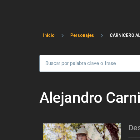
Sobrescribir enlaces 
Inicio
Personajes
CARNICERO A
Alejandro Carn
Des