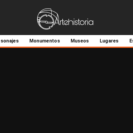
ncipal
rsonajes
Monumentos
Museos
Lugares
E