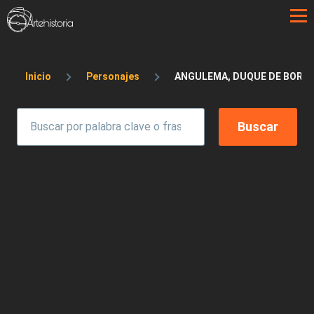
Pasar al contenido principal
Sobrescribir enlaces de ayuda a la 
Inicio
Personajes
ANGULEMA, DUQUE DE BORBO