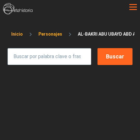
Pasar al contenido principal
Sobrescribir enlaces de ayuda a la 
Inicio
Personajes
AL-BAKRI ABU UBAYD ABD AL