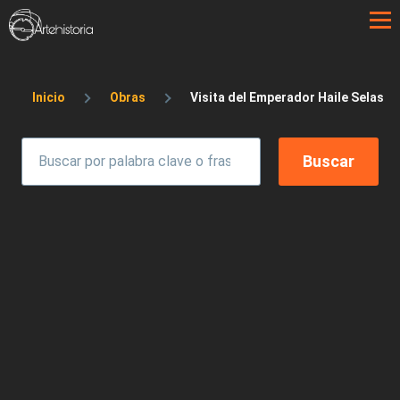
Pasar al contenido principal
Sobrescribir enlaces de ayuda a la 
Inicio
Obras
Visita del Emperador Haile Selassie